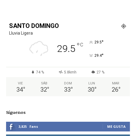
SANTO DOMINGO
Lluvia Ligera
°
29.5
°
C
29.5
°
29.4
74 %
5.8kmh
27 %
VIE
SÁB
DOM
LUN
MAR
34
°
32
°
33
°
30
°
26
°
Síguenos
3,825
Fans
ME GUSTA