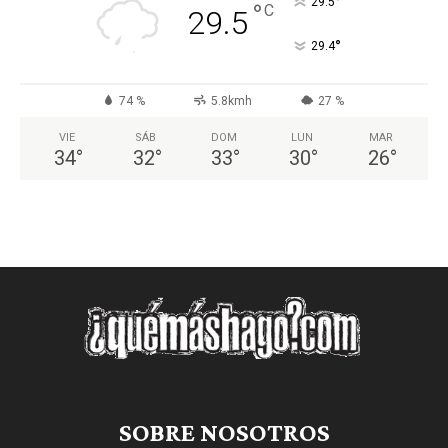
°
29.5
°
C
29.5
°
29.4
74 %
5.8kmh
27 %
VIE
SÁB
DOM
LUN
MAR
34
°
32
°
33
°
30
°
26
°
SOBRE NOSOTROS