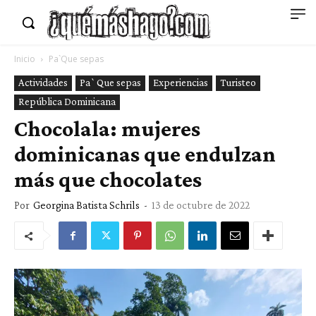
Inicio
Pa`Que sepas
Actividades
Pa`Que sepas
Experiencias
Turisteo
República Dominicana
Chocolala: mujeres
dominicanas que endulzan
más que chocolates
Por
Georgina Batista Schrils
-
13 de octubre de 2022