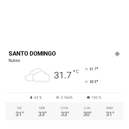
SANTO DOMINGO
Nubes
°
31.7
°
C
31.7
°
30.5
63 %
3.1kmh
100 %
VIE
SÁB
DOM
LUN
MAR
31
°
33
°
33
°
30
°
31
°