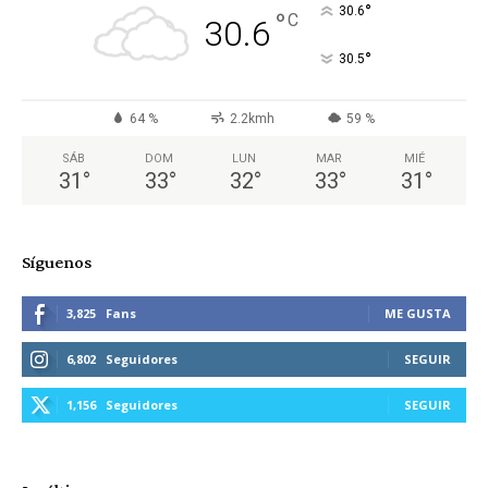
°
30.6
°
C
30.6
°
30.5
64 %
2.2kmh
59 %
SÁB
DOM
LUN
MAR
MIÉ
31
°
33
°
32
°
33
°
31
°
Síguenos
3,825
Fans
ME GUSTA
6,802
Seguidores
SEGUIR
1,156
Seguidores
SEGUIR