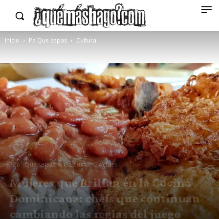
Inicio
Pa`Que sepas
Cultura
Pa`Que sepas
Cultura
Perfiles
Mujeres que Brillan en la Cocina
Dominicana: chefs que continuan
cambiando las reglas del juego