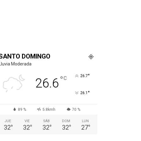
SANTO DOMINGO
Lluvia Moderada
°
26.7
°
C
26.6
°
26.1
89 %
5.8kmh
70 %
JUE
VIE
SÁB
DOM
LUN
32
°
32
°
32
°
32
°
27
°