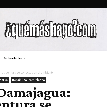
Actividades
 la aventura se conecta con el ambiente
risteo
República Dominicana
a Damajagua:
entura se