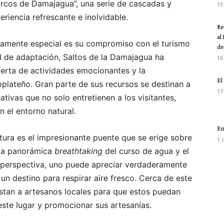
arcos de Damajagua”, una serie de cascadas y
13
riencia refrescante e inolvidable.
Re
al
ramente especial es su compromiso con el turismo
del
d de adaptación, Saltos de la Damajagua ha
16
oferta de actividades emocionantes y la
El
oplateño. Gran parte de sus recursos se destinan a
17
ativas que no solo entretienen a los visitantes,
 el entorno natural.
En
tura es el impresionante puente que se erige sobre
1 
ista panorámica
breathtaking
del curso de agua y el
a perspectiva, uno puede apreciar verdaderamente
 un destino para respirar aire fresco. Cerca de este
stan a artesanos locales para que estos puedan
este lugar y promocionar sus artesanías.