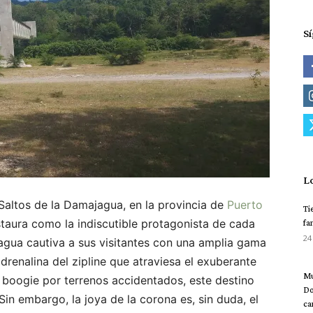
S
L
altos de la Damajagua, en la provincia de
Puerto
Ti
nstaura como la indiscutible protagonista de cada
fa
24
jagua cautiva a sus visitantes con una amplia gama
renalina del zipline que atraviesa el exuberante
Mu
 boogie por terrenos accidentados, este destino
Do
in embargo, la joya de la corona es, sin duda, el
ca