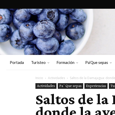
Portada
Turisteo
Formación
Pa’Que sepas
Inicio
Actividades
Saltos de la Damajagua: donde
Actividades
Pa`Que sepas
Experiencias
Tu
Saltos de l
donde la av