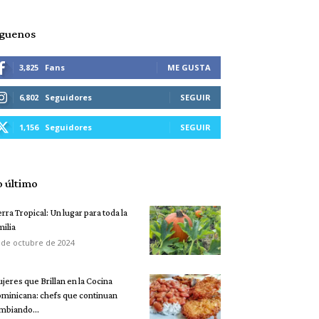
íguenos
3,825
Fans
ME GUSTA
6,802
Seguidores
SEGUIR
1,156
Seguidores
SEGUIR
o último
erra Tropical: Un lugar para toda la
milia
 de octubre de 2024
jeres que Brillan en la Cocina
minicana: chefs que continuan
mbiando...