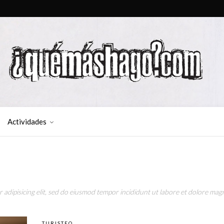
Actividades
adipisicing elit, sed do eiusmod tempor incididunt ut labore et dolore magn
TURISTEO