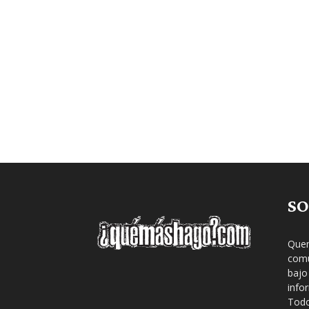
SO
Quem
comu
bajo
info
Todo