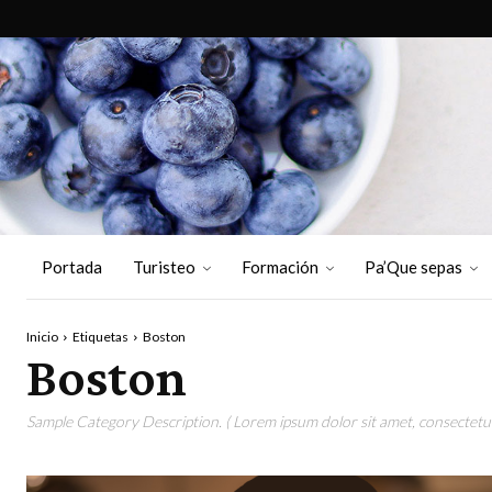
Portada
Turisteo
Formación
Pa’Que sepas
Inicio
Etiquetas
Boston
Boston
Sample Category Description. ( Lorem ipsum dolor sit amet, consectetur 