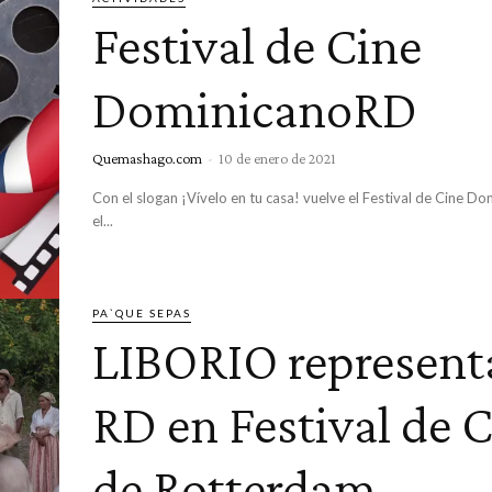
Festival de Cine
DominicanoRD
Quemashago.com
-
10 de enero de 2021
Con el slogan ¡Vívelo en tu casa! vuelve el Festival de Cine 
el...
PA`QUE SEPAS
LIBORIO represent
RD en Festival de 
de Rotterdam