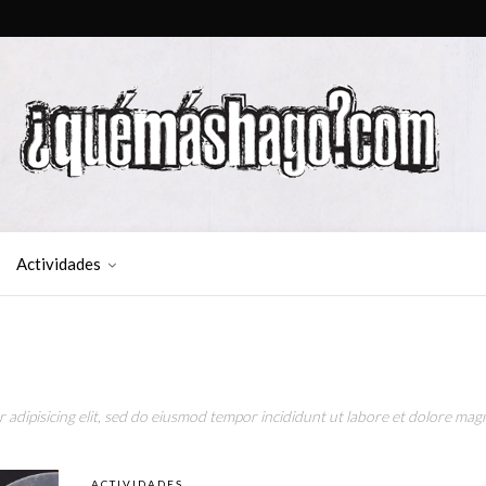
Actividades
adipisicing elit, sed do eiusmod tempor incididunt ut labore et dolore magn
ACTIVIDADES