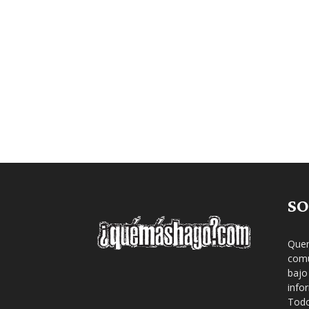
SO
Quem
comu
bajo
info
Todo