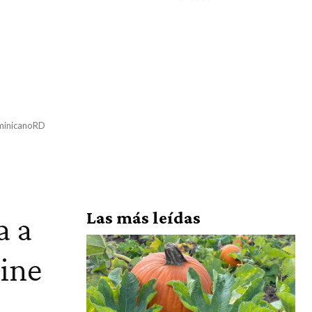
DominicanoRD
Las más leídas
a a
Cine