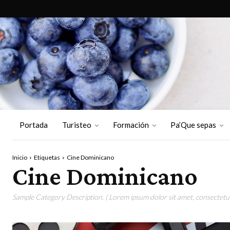
Portada
Turisteo
Formación
Pa’Que sepas
Inicio
Etiquetas
Cine Dominicano
Cine Dominicano
Sample Category Description. ( Lorem ipsum dolor sit amet, consectetur 