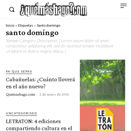
Inicio
Etiquetas
Santo domingo
santo domingo
Sample Category Description. ( Lorem ipsum dolor sit amet,
consectetur adipisicing elit, sed do eiusmod tempor incididunt
ut labore et dolore magna aliqua. )
PA`QUE SEPAS
Cabañuelas: ¿Cuánto lloverá
en el año nuevo?
Quemashago.com
-
2 de enero de 2016
UNCATEGORISED
LETRATON: 4 ediciones
compartiendo cultura en el