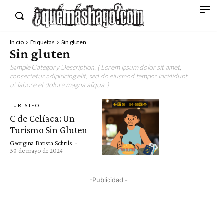
Inicio
Etiquetas
Sin gluten
Sin gluten
Sample Category Description. ( Lorem ipsum dolor sit amet,
consectetur adipisicing elit, sed do eiusmod tempor incididunt
ut labore et dolore magna aliqua. )
TURISTEO
C de Celíaca: Un
Turismo Sin Gluten
Georgina Batista Schrils
-
30 de mayo de 2024
-Publicidad -