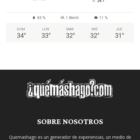
°
26.1
83 %
1.8kmh
11 %
DOM
LUN
MAR
MIÉ
JUE
34
°
33
°
32
°
32
°
31
°
SOBRE NOSOTROS
Quemashago es un generador de experiencias, un medio de