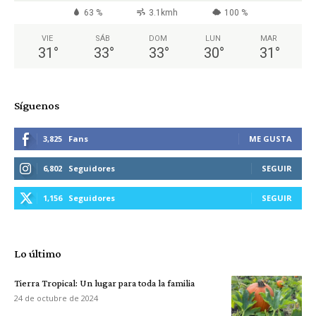
63 %
3.1kmh
100 %
VIE
SÁB
DOM
LUN
MAR
31
°
33
°
33
°
30
°
31
°
Síguenos
3,825
Fans
ME GUSTA
6,802
Seguidores
SEGUIR
1,156
Seguidores
SEGUIR
Lo último
Tierra Tropical: Un lugar para toda la familia
24 de octubre de 2024