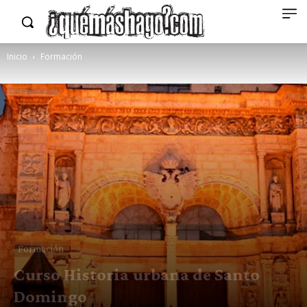
Inicio
Formación
Formación
Curso Historia urbana de Santo
Domingo