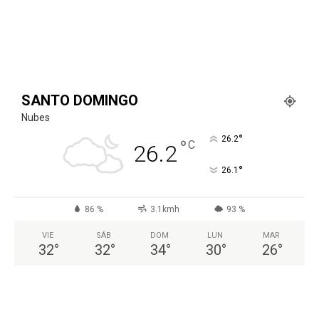
SANTO DOMINGO
Nubes
°
26.2
°
C
26.2
°
26.1
86 %
3.1kmh
93 %
VIE
SÁB
DOM
LUN
MAR
32
°
32
°
34
°
30
°
26
°