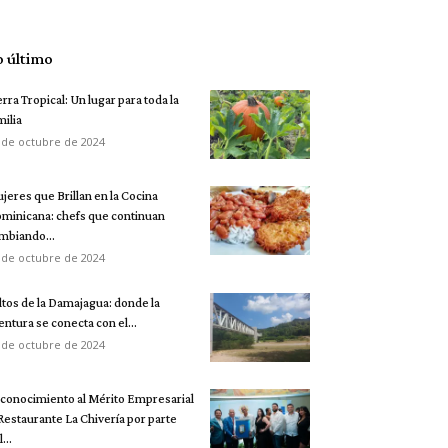
o último
erra Tropical: Un lugar para toda la
milia
 de octubre de 2024
jeres que Brillan en la Cocina
minicana: chefs que continuan
mbiando...
 de octubre de 2024
ltos de la Damajagua: donde la
entura se conecta con el...
 de octubre de 2024
conocimiento al Mérito Empresarial
 Restaurante La Chivería por parte
...