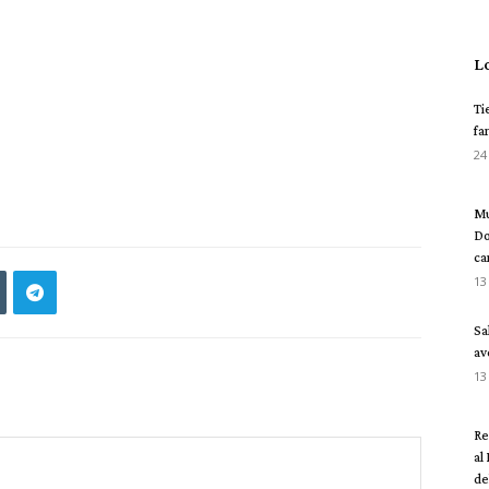
L
Ti
fa
24
Mu
Do
ca
13
Sa
av
13
Re
al
del