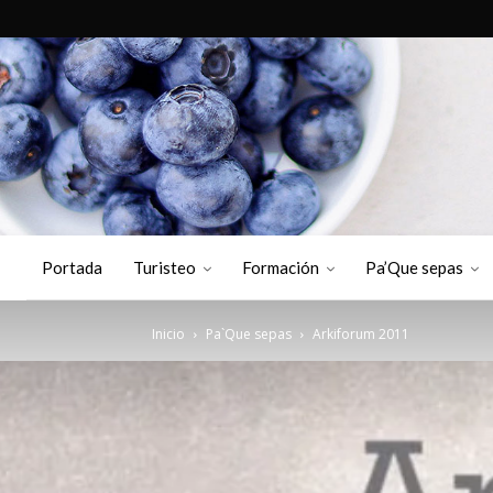
Portada
Turisteo
Formación
Pa’Que sepas
Inicio
Pa`Que sepas
Arkiforum 2011