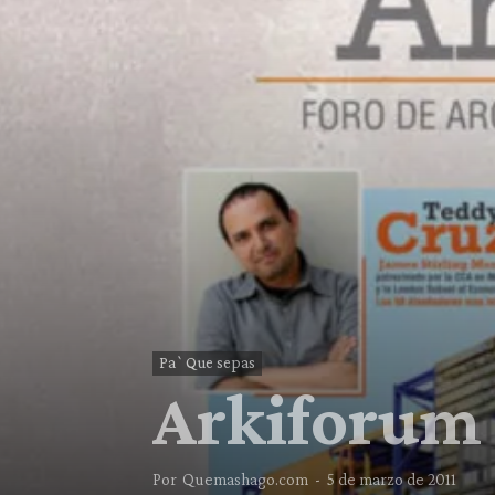
Pa`Que sepas
Arkiforum 
Por
Quemashago.com
-
5 de marzo de 2011