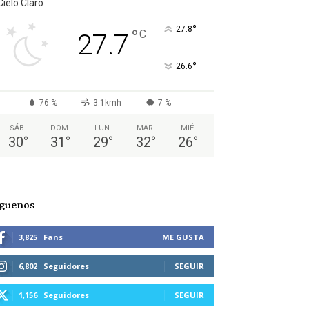
Cielo Claro
°
27.8
°
C
27.7
°
26.6
76 %
3.1kmh
7 %
SÁB
DOM
LUN
MAR
MIÉ
30
°
31
°
29
°
32
°
26
°
íguenos
3,825
Fans
ME GUSTA
6,802
Seguidores
SEGUIR
1,156
Seguidores
SEGUIR