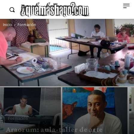
Inicio
Formación
Formación
Araorum: aula-taller de arte