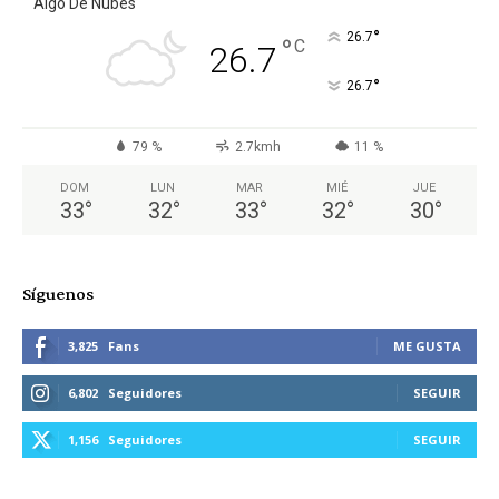
Algo De Nubes
°
26.7
°
C
26.7
°
26.7
79 %
2.7kmh
11 %
DOM
LUN
MAR
MIÉ
JUE
33
°
32
°
33
°
32
°
30
°
Síguenos
3,825
Fans
ME GUSTA
6,802
Seguidores
SEGUIR
1,156
Seguidores
SEGUIR