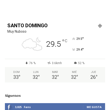
SANTO DOMINGO
Muy Nuboso
°
29.5
°
C
29.5
°
29.4
76 %
3.6kmh
52 %
DOM
LUN
MAR
MIÉ
JUE
33
°
32
°
32
°
32
°
26
°
Síguenos
3,825
Fans
ME GUSTA