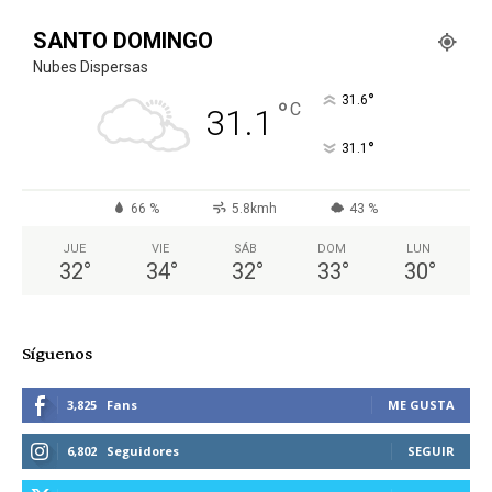
SANTO DOMINGO
Nubes Dispersas
°
31.6
°
C
31.1
°
31.1
66 %
5.8kmh
43 %
JUE
VIE
SÁB
DOM
LUN
32
°
34
°
32
°
33
°
30
°
Síguenos
3,825
Fans
ME GUSTA
6,802
Seguidores
SEGUIR