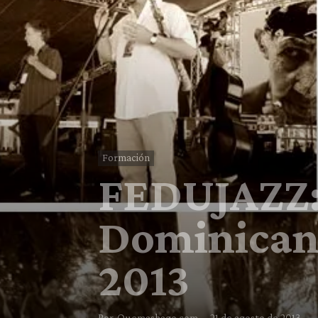
Formación
FEDUJAZZ: 
Dominican 
2013
Por
Quemashago.com
-
21 de agosto de 2013