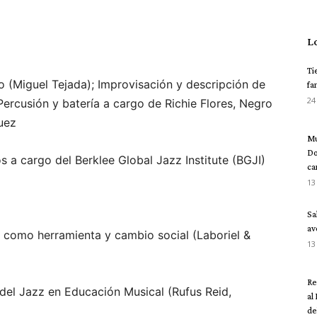
L
Ti
 (Miguel Tejada); Improvisación y descripción de
fa
24
ercusión y batería a cargo de Richie Flores, Negro
uez
Mu
Do
a cargo del Berklee Global Jazz Institute (BGJI)
ca
13
Sa
av
a como herramienta y cambio social (Laboriel &
13
Re
 del Jazz en Educación Musical (Rufus Reid,
al
del