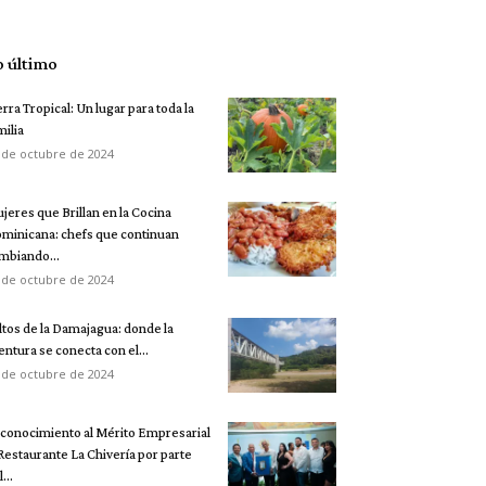
o último
erra Tropical: Un lugar para toda la
milia
 de octubre de 2024
jeres que Brillan en la Cocina
minicana: chefs que continuan
mbiando...
 de octubre de 2024
ltos de la Damajagua: donde la
entura se conecta con el...
 de octubre de 2024
conocimiento al Mérito Empresarial
 Restaurante La Chivería por parte
...