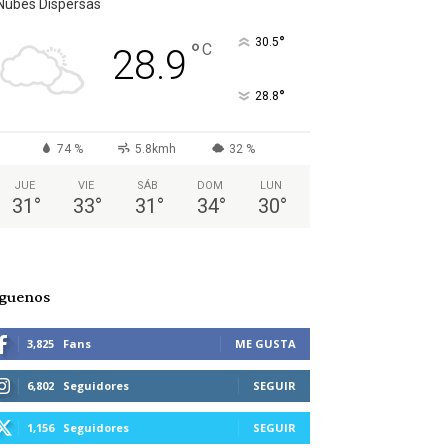
Nubes Dispersas
°
30.5
°
C
28.9
°
28.8
74 %
5.8kmh
32 %
JUE
VIE
SÁB
DOM
LUN
31
°
33
°
31
°
34
°
30
°
íguenos
3,825
Fans
ME GUSTA
6,802
Seguidores
SEGUIR
1,156
Seguidores
SEGUIR