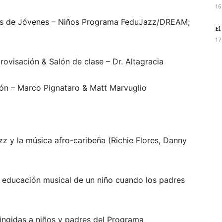
16
tos de Jóvenes – Niños Programa FeduJazz/DREAM;
El
17
ovisación & Salón de clase – Dr. Altagracia
ón – Marco Pignataro & Matt Marvuglio
z y la música afro-caribeña (Richie Flores, Danny
educación musical de un niño cuando los padres
ringidas a niños y padres del Programa