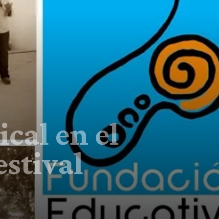
cal en el
stival