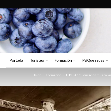
Portada
Turisteo
Formación
Pa’Que sepas
Inicio
Formación
FEDUJAZZ: Educación musical en 