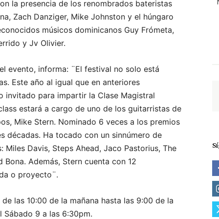
con la presencia de los renombrados bateristas
na, Zach Danziger, Mike Johnston y el húngaro
 reconocidos músicos dominicanos Guy Frómeta,
rrido y Jv Olivier.
 evento, informa: ¨El festival no solo está
s. Este año al igual que en anteriores
 invitado para impartir la Clase Magistral
class estará a cargo de uno de los guitarristas de
pos, Mike Stern. Nominado 6 veces a los premios
es décadas. Ha tocado con un sinnúmero de
S
s: Miles Davis, Steps Ahead, Jaco Pastorius, The
rd Bona. Además, Stern cuenta con 12
nda o proyecto¨.
 de las 10:00 de la mañana hasta las 9:00 de la
el Sábado 9 a las 6:30pm.