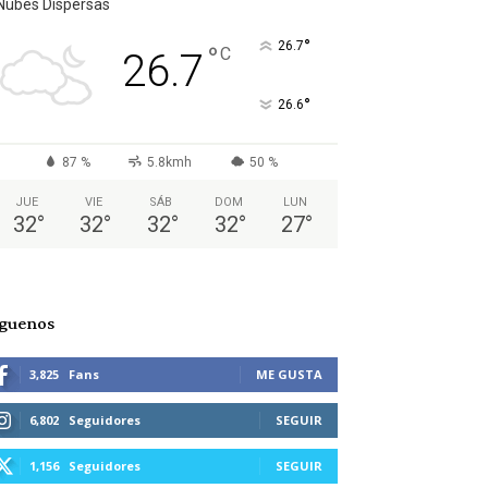
Nubes Dispersas
°
26.7
°
C
26.7
°
26.6
87 %
5.8kmh
50 %
JUE
VIE
SÁB
DOM
LUN
32
°
32
°
32
°
32
°
27
°
íguenos
3,825
Fans
ME GUSTA
6,802
Seguidores
SEGUIR
1,156
Seguidores
SEGUIR