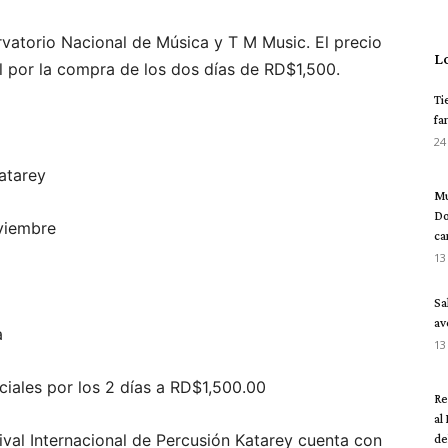
rvatorio Nacional de Música y T M Music. El precio
L
l por la compra de los dos días de RD$1,500.
Ti
fa
24
Katarey
Mu
Do
viembre
ca
13
Sa
av
a
13
ciales por los 2 días a RD$1,500.00
Re
al
ival Internacional de Percusión Katarey cuenta con
del