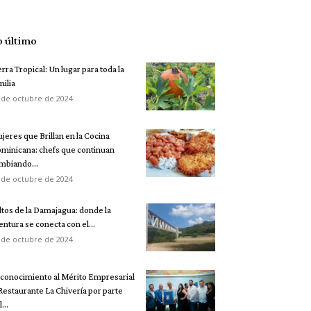
o último
erra Tropical: Un lugar para toda la
milia
 de octubre de 2024
jeres que Brillan en la Cocina
minicana: chefs que continuan
mbiando...
 de octubre de 2024
ltos de la Damajagua: donde la
entura se conecta con el...
 de octubre de 2024
conocimiento al Mérito Empresarial
 Restaurante La Chivería por parte
...