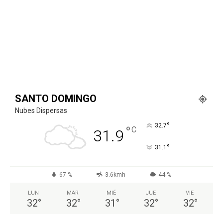
SANTO DOMINGO
Nubes Dispersas
°
32.7
°
C
31.9
°
31.1
67 %
3.6kmh
44 %
LUN
MAR
MIÉ
JUE
VIE
32
°
32
°
31
°
32
°
32
°