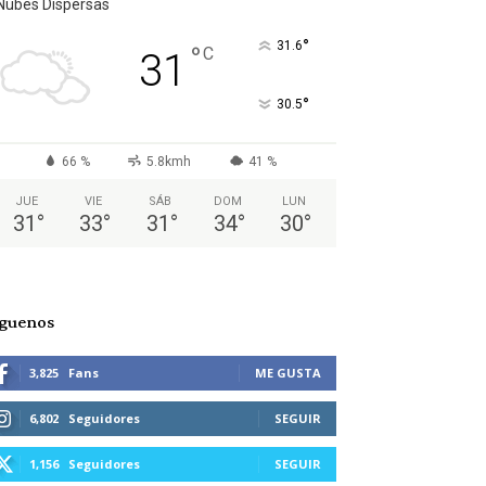
Nubes Dispersas
°
31.6
°
C
31
°
30.5
66 %
5.8kmh
41 %
JUE
VIE
SÁB
DOM
LUN
31
°
33
°
31
°
34
°
30
°
íguenos
3,825
Fans
ME GUSTA
6,802
Seguidores
SEGUIR
1,156
Seguidores
SEGUIR