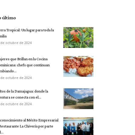
o último
erra Tropical: Un lugar para toda la
milia
 de octubre de 2024
jeres que Brillan en la Cocina
minicana: chefs que continuan
mbiando...
 de octubre de 2024
ltos de la Damajagua: donde la
entura se conecta con el...
 de octubre de 2024
conocimiento al Mérito Empresarial
 Restaurante La Chivería por parte
...