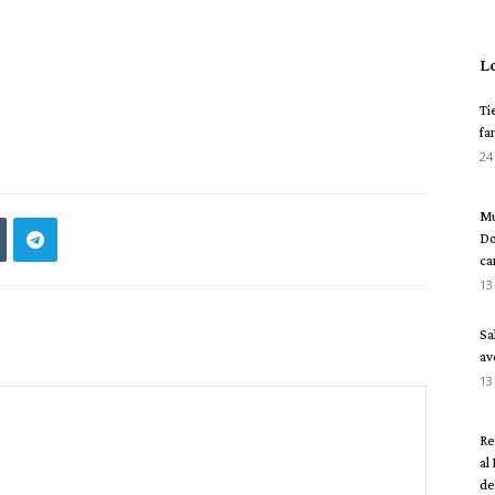
L
Ti
fa
24
Mu
Do
ca
13
Sa
av
13
Re
al
del