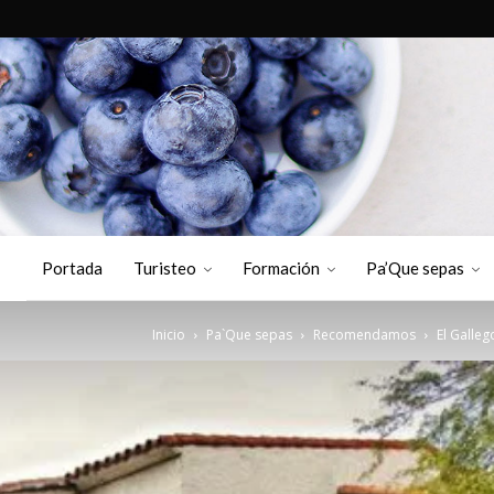
Portada
Turisteo
Formación
Pa’Que sepas
Inicio
Pa`Que sepas
Recomendamos
El Galleg