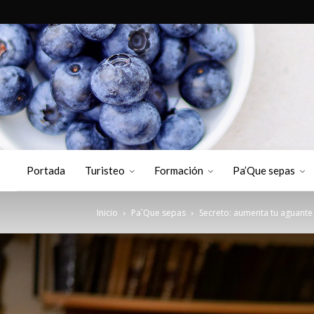
Portada
Turisteo
Formación
Pa’Que sepas
Inicio
Pa`Que sepas
Secreto: aumenta tu aguante 