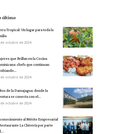
o último
erra Tropical: Un lugar para toda la
milia
 de octubre de 2024
jeres que Brillan en la Cocina
minicana: chefs que continuan
mbiando...
 de octubre de 2024
ltos de la Damajagua: donde la
entura se conecta con el...
 de octubre de 2024
conocimiento al Mérito Empresarial
 Restaurante La Chivería por parte
...