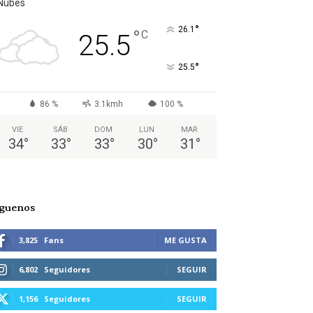
Nubes
°
26.1
°
C
25.5
°
25.5
86 %
3.1kmh
100 %
VIE
SÁB
DOM
LUN
MAR
34
°
33
°
33
°
30
°
31
°
íguenos
3,825
Fans
ME GUSTA
6,802
Seguidores
SEGUIR
1,156
Seguidores
SEGUIR