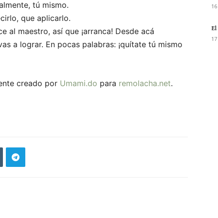
ialmente, tú mismo.
16
cirlo, que aplicarlo.
El
ace al maestro, así que ¡arranca! Desde acá
17
vas a lograr. En pocas palabras: ¡quítate tú mismo
lmente creado por
Umami.do
para
remolacha.net
.