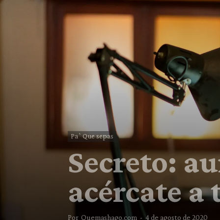
Pa`Que sepas
Secreto: a
acércate a 
Por
Quemashago.com
-
4 de agosto de 2020