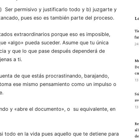
 Ser permisivo y justificarlo todo y b) juzgarte y
stancado, pues eso es también parte del proceso.
L
Ti
tados extraordinarios porque eso es imposible,
fa
 que «algo» pueda suceder. Asume que tu única
24
ncia y que lo que pase después dependerá de
enas a ti.
Mu
Do
ca
uenta de que estás procrastinando, barajando,
13
, toma ese mismo pensamiento como un impulso o
e.
Sa
av
13
ndo y «abre el documento», o su equivalente, en
Re
al
si todo en la vida pues aquello que te detiene para
del