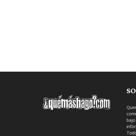
SO
Quem
comu
bajo
info
Todo