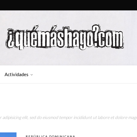
Actividades
adipisicing elit, sed do eiusmod tempor incididunt ut labore et dolore magn
REPÚBLICA DOMINICANA