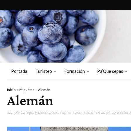
Portada
Turisteo
Formación
Pa’Que sepas
Inicio
Etiquetas
Alemán
Alemán
Sample Category Description. ( Lorem ipsum dolor sit amet, consectetur 