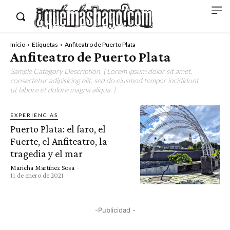
Inicio
Etiquetas
Anfiteatro de Puerto Plata
Anfiteatro de Puerto Plata
Sample Category Description. ( Lorem ipsum dolor sit amet,
consectetur adipisicing elit, sed do eiusmod tempor incididunt
ut labore et dolore magna aliqua. )
EXPERIENCIAS
Puerto Plata: el faro, el
Fuerte, el Anfiteatro, la
tragedia y el mar
Maricha Martínez Sosa
-
11 de enero de 2021
-Publicidad -