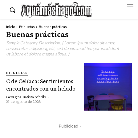
Inicio
Etiquetas
Buenas prácticas
Buenas prácticas
Sample Category Description. ( Lorem ipsum dolor sit amet,
consectetur adipisicing elit, sed do eiusmod tempor incididunt
ut labore et dolore magna aliqua. )
BIENESTAR
C de Celíaca: Sentimientos
encontrados con un helado
Georgina Batista Schrils
-
21 de agosto de 2023
-Publicidad -