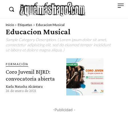
Inicio
Etiquetas
Educacion Musical
Educacion Musical
Sample Category Description. ( Lorem ipsum dolor sit amet,
consectetur adipisicing elit, sed do eiusmod tempor incididunt
ut labore et dolore magna aliqua. )
FORMACIÓN
Coro Juvenil BIJRD:
convocatoria abierta
Karla Natasha Alcántara
-
26 de enero de 2021
-Publicidad -