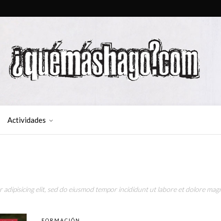
Actividades
adipisicing elit, sed do eiusmod tempor incididunt ut labore et dolore magn
FORMACIÓN