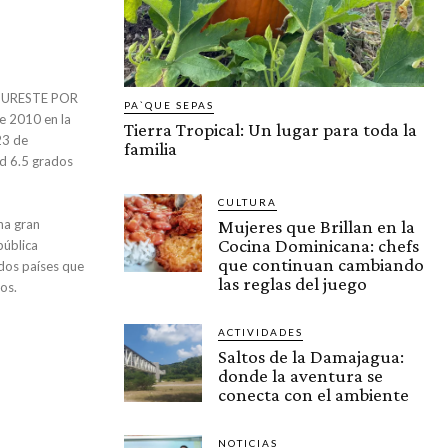
SURESTE POR
PA`QUE SEPAS
 2010 en la
Tierra Tropical: Un lugar para toda la
23 de
familia
d 6.5 grados
CULTURA
na gran
Mujeres que Brillan en la
Cocina Dominicana: chefs
pública
que continuan cambiando
 dos países que
las reglas del juego
os.
ACTIVIDADES
Saltos de la Damajagua:
donde la aventura se
conecta con el ambiente
NOTICIAS