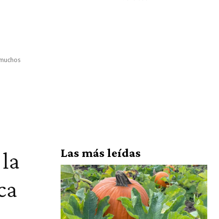
 muchos
Las más leídas
 la
ca