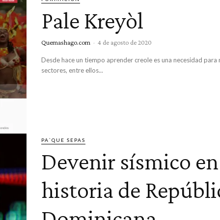
Pale Kreyòl
Quemashago.com
-
4 de agosto de 2020
Desde hace un tiempo aprender creole es una necesidad para
sectores, entre ellos...
PA`QUE SEPAS
Devenir sísmico en
historia de Repúbli
Dominicana