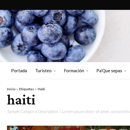
Portada
Turisteo
Formación
Pa’Que sepas
Inicio
Etiquetas
Haiti
haiti
Sample Category Description. ( Lorem ipsum dolor sit amet, consectetur 