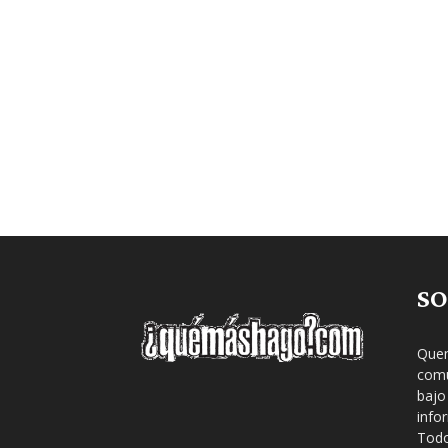
SO
Quem
comu
bajo
info
Todo