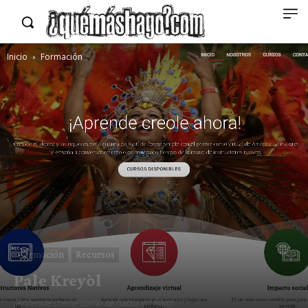
Inicio
Formación
Formación
Recursos
Pale Kreyòl
¡Aprende creole como se habla en Haití!