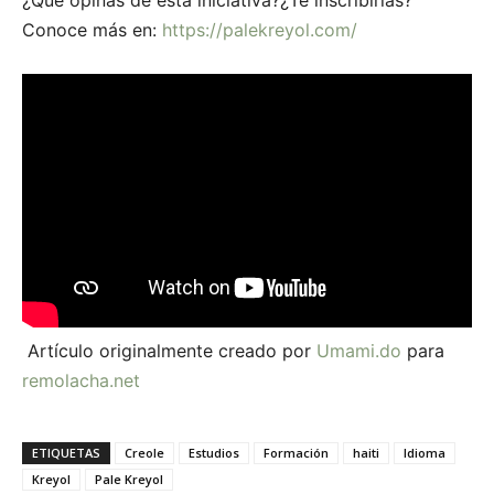
¿Qué opinas de esta iniciativa?¿Te inscribirías?
Conoce más en:
https://palekreyol.com/
Artículo originalmente creado por
Umami.do
para
remolacha.net
ETIQUETAS
Creole
Estudios
Formación
haiti
Idioma
Kreyol
Pale Kreyol