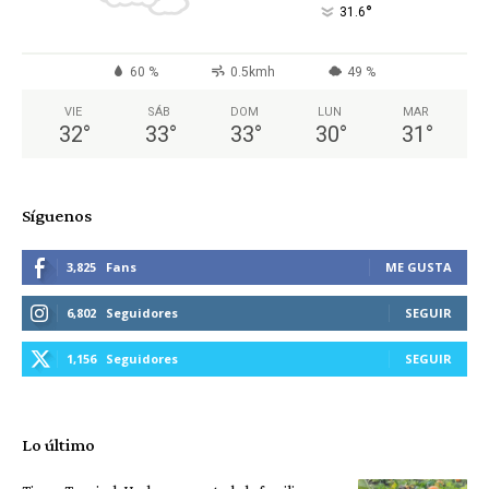
°
31.6
60 %
0.5kmh
49 %
VIE
SÁB
DOM
LUN
MAR
32
°
33
°
33
°
30
°
31
°
Síguenos
3,825
Fans
ME GUSTA
6,802
Seguidores
SEGUIR
1,156
Seguidores
SEGUIR
Lo último