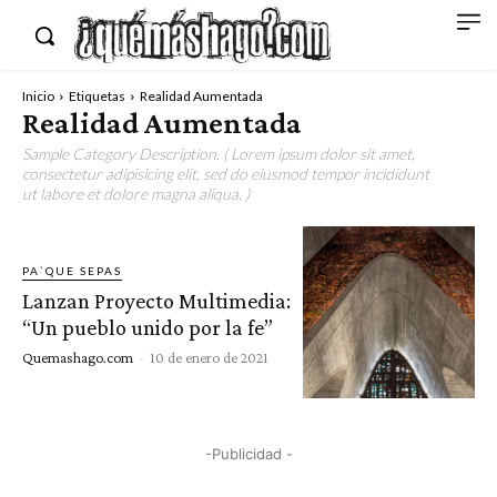
Inicio
Etiquetas
Realidad Aumentada
Realidad Aumentada
Sample Category Description. ( Lorem ipsum dolor sit amet,
consectetur adipisicing elit, sed do eiusmod tempor incididunt
ut labore et dolore magna aliqua. )
PA`QUE SEPAS
Lanzan Proyecto Multimedia:
“Un pueblo unido por la fe”
Quemashago.com
-
10 de enero de 2021
-Publicidad -