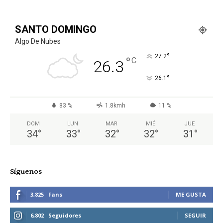
SANTO DOMINGO
Algo De Nubes
°
27.2
°
C
26.3
°
26.1
83 %
1.8kmh
11 %
DOM
LUN
MAR
MIÉ
JUE
34
°
33
°
32
°
32
°
31
°
Síguenos
3,825
Fans
ME GUSTA
6,802
Seguidores
SEGUIR