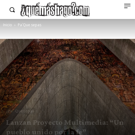
Inicio
Pa`Que sepas
Pa`Que sepas
Lanzan Proyecto Multimedia: “Un
pueblo unido por la fe”