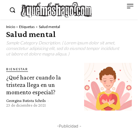
Inicio
Etiquetas
Salud mental
Salud mental
Sample Category Description. ( Lorem ipsum dolor sit amet,
consectetur adipisicing elit, sed do eiusmod tempor incididunt
ut labore et dolore magna aliqua. )
BIENESTAR
¿Qué hacer cuando la
tristeza llega en un
momento especial?
Georgina Batista Schrils
-
23 de diciembre de 2021
-Publicidad -