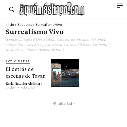
Inicio
Etiquetas
Surrealismo Vivo
Surrealismo Vivo
Sample Category Description. ( Lorem ipsum dolor sit amet,
consectetur adipisicing elit, sed do eiusmod tempor incididunt
ut labore et dolore magna aliqua. )
ACTIVIDADES
El detrás de
escenas de Tovar
Karla Natasha Alcántara
-
28 de junio de 2022
-Publicidad -