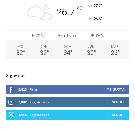
°
27.2
°
C
26.7
°
26.6
78 %
3.1kmh
86 %
VIE
SÁB
DOM
LUN
MAR
32
°
32
°
34
°
30
°
26
°
Síguenos
3,825
Fans
ME GUSTA
6,802
Seguidores
SEGUIR
1,156
Seguidores
SEGUIR