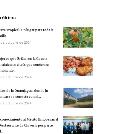
o último
erra Tropical: Un lugar para toda la
milia
 de octubre de 2024
jeres que Brillan en la Cocina
minicana: chefs que continuan
mbiando...
 de octubre de 2024
ltos de la Damajagua: donde la
entura se conecta con el...
 de octubre de 2024
conocimiento al Mérito Empresarial
 Restaurante La Chivería por parte
...