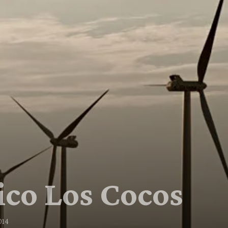
ico Los Cocos
014