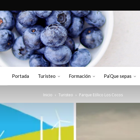
Portada
Turisteo
Formación
Pa’Que sepas
Inicio
Turisteo
Parque Eólico Los Cocos