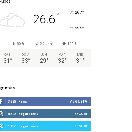
Nubes
°
26.7
°
C
26.6
°
25.5
80 %
2.2kmh
100 %
SÁB
DOM
LUN
MAR
MIÉ
31
°
33
°
29
°
32
°
31
°
íguenos
3,825
Fans
ME GUSTA
6,802
Seguidores
SEGUIR
1,156
Seguidores
SEGUIR