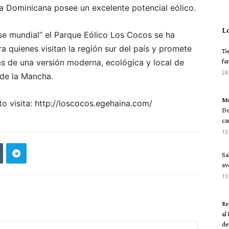
a Dominicana posee un excelente potencial eólico.
L
e mundial” el Parque Eólico Los Cocos se ha
a quienes visitan la región sur del país y promete
Ti
tas de una versión moderna, ecológica y local de
fa
24
 de la Mancha.
Mu
o visita: http://loscocos.egehaina.com/
Do
ca
13
Sa
av
13
Re
al
del