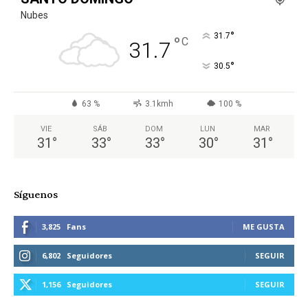
Nubes
°
31.7
°
C
31.7
°
30.5
63 %
3.1kmh
100 %
VIE
SÁB
DOM
LUN
MAR
31
°
33
°
33
°
30
°
31
°
Síguenos
3,825
Fans
ME GUSTA
6,802
Seguidores
SEGUIR
1,156
Seguidores
SEGUIR