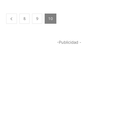
8
9
10
-Publicidad -