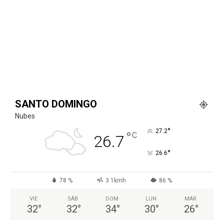
SANTO DOMINGO
Nubes
°
27.2
°
C
26.7
°
26.6
78 %
3.1kmh
86 %
VIE
SÁB
DOM
LUN
MAR
32
°
32
°
34
°
30
°
26
°