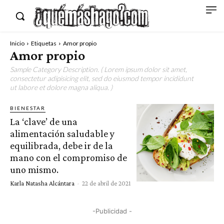
Inicio
Etiquetas
Amor propio
Amor propio
Sample Category Description. ( Lorem ipsum dolor sit amet,
consectetur adipisicing elit, sed do eiusmod tempor incididunt
ut labore et dolore magna aliqua. )
BIENESTAR
La ‘clave’ de una
alimentación saludable y
equilibrada, debe ir de la
mano con el compromiso de
uno mismo.
Karla Natasha Alcántara
-
22 de abril de 2021
-Publicidad -