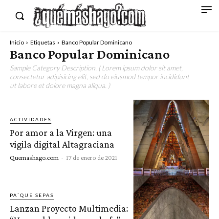
Inicio
Etiquetas
Banco Popular Dominicano
Banco Popular Dominicano
Sample Category Description. ( Lorem ipsum dolor sit amet,
consectetur adipisicing elit, sed do eiusmod tempor incididunt
ut labore et dolore magna aliqua. )
ACTIVIDADES
Por amor a la Virgen: una
vigila digital Altagraciana
Quemashago.com
-
17 de enero de 2021
PA`QUE SEPAS
Lanzan Proyecto Multimedia: