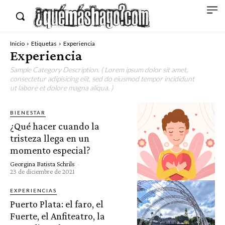
Inicio
Etiquetas
Experiencia
Experiencia
Sample Category Description. ( Lorem ipsum dolor sit amet,
consectetur adipisicing elit, sed do eiusmod tempor incididunt
ut labore et dolore magna aliqua. )
BIENESTAR
¿Qué hacer cuando la
tristeza llega en un
momento especial?
Georgina Batista Schrils
-
23 de diciembre de 2021
EXPERIENCIAS
Puerto Plata: el faro, el
Fuerte, el Anfiteatro, la