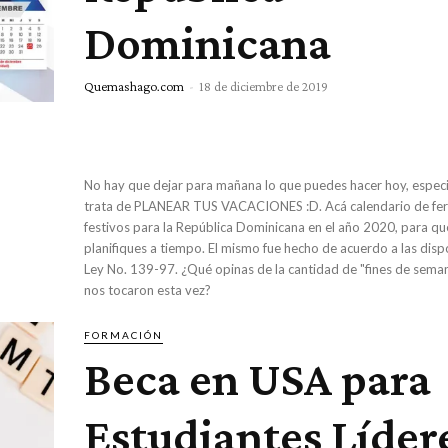
Dominicana
Quemashago.com
-
18 de diciembre de 2019
No hay que dejar para mañana lo que puedes hacer hoy, especi
trata de PLANEAR TUS VACACIONES :D. Acá calendario de fer
festivos para la República Dominicana en el año 2020, para qu
planifiques a tiempo. El mismo fue hecho de acuerdo a las disp
Ley No. 139-97. ¿Qué opinas de la cantidad de "fines de sema
nos tocaron esta vez?
FORMACIÓN
Beca en USA para
Estudiantes Líder