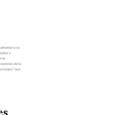
almente si se
iados y
e te
osiciones de la
na largos" que
es