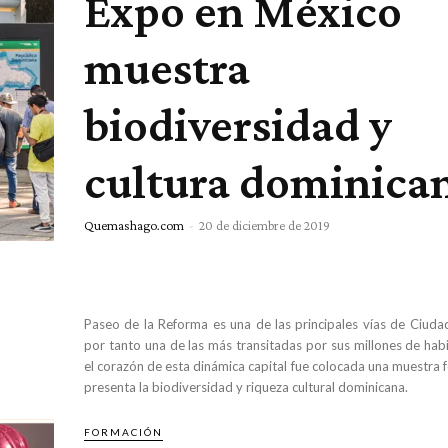
Expo en México
muestra
biodiversidad y
cultura dominica
Quemashago.com
-
20 de diciembre de 2019
Paseo de la Reforma es una de las principales vías de Ciuda
por tanto una de las más transitadas por sus millones de habit
el corazón de esta dinámica capital fue colocada una muestra 
presenta la biodiversidad y riqueza cultural dominicana.
FORMACIÓN