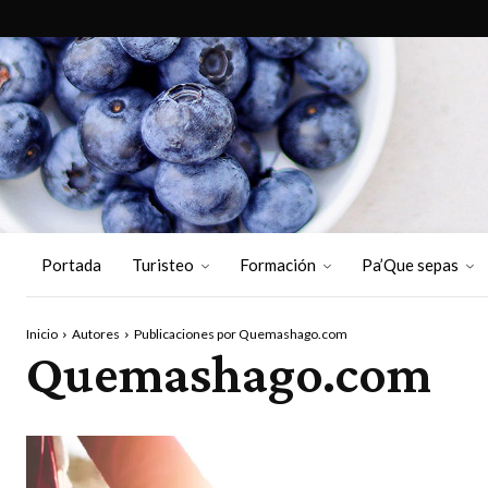
Portada
Turisteo
Formación
Pa’Que sepas
Inicio
Autores
Publicaciones por Quemashago.com
Quemashago.com