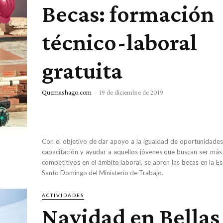
Becas: formación
técnico-laboral
gratuita
Quemashago.com
-
19 de diciembre de 2019
Con el objetivo de dar apoyo a la igualdad de oportunidades 
capacitación y ayudar a aquellos jóvenes que buscan ser más
competitivos en el ámbito laboral, se abren las becas en la Es
Santo Domingo del Ministerio de Trabajo.
ACTIVIDADES
Navidad en Bellas