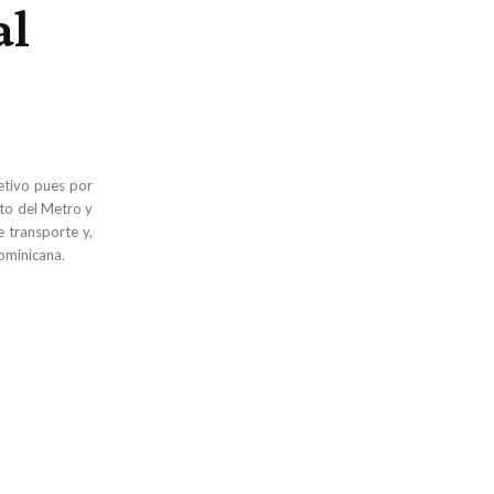
al
etivo pues por
to del Metro y
 transporte y,
dominicana.