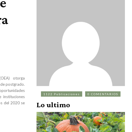
de
ra
(OEA) otorga
 de postgrado.
oportunidades
1122 Publicaciones
0 COMENTARIOS
instituciones
os del 2020 se
Lo ultimo