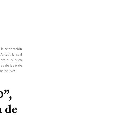
 la celebración
Artes”, la cual
para el público
las de las 6 de
ue incluye:
D”,
 de