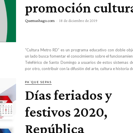
promoción cultur
Quemashago.com
-
18 de diciembre de 2019
“Cultura Metro RD” es un programa educativo con doble obj
un lado busca fomentar el conocimiento sobre el funcionamien
Teleférico de Santo Domingo a usuarios de estos sistemas de
por otro, contribuir con la difusión del arte, cultura e historia 
PA`QUE SEPAS
Días feriados y
festivos 2020,
República