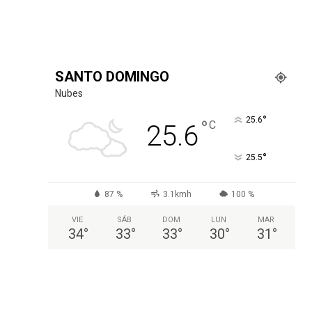
SANTO DOMINGO
Nubes
°
25.6
°
C
25.6
°
25.5
87 %
3.1kmh
100 %
VIE
SÁB
DOM
LUN
MAR
34
°
33
°
33
°
30
°
31
°