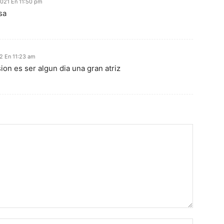
2021 En 11:50 pm
sa
2 En 11:23 am
ion es ser algun dia una gran atriz