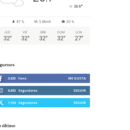
°
26.6
87 %
5.8kmh
50 %
JUE
VIE
SÁB
DOM
LUN
32
°
32
°
32
°
32
°
27
°
íguenos
3,825
Fans
ME GUSTA
6,802
Seguidores
SEGUIR
1,156
Seguidores
SEGUIR
o último