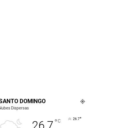
SANTO DOMINGO
Nubes Dispersas
°
26.7
°
C
26.7