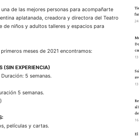
Ti
 una de las mejores personas para acompañarte
fa
entina aplatanada, creadora y directora del Teatro
24
e de niños y adultos talleres y espacios para
Mu
Do
s primeros meses de 2021 encontramos:
ca
13
 (SIN EXPERIENCIA)
Sa
 Duración: 5 semanas.
av
13
uración 5 semanas.
)
Re
al
del
S:
16
, películas y cartas.
El