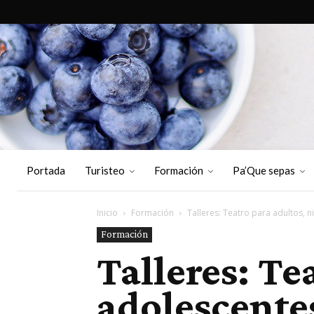
Portada
Turisteo
Formación
Pa’Que sepas
Inicio
Formación
Talleres: Teatro para adultos, 
Formación
Talleres: Te
adolescente