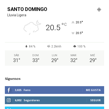
SANTO DOMINGO
Lluvia Ligera
°
20.5
°
C
20.5
°
20.5
84 %
2.2kmh
100 %
SÁB
DOM
LUN
MAR
MIÉ
31
°
33
°
29
°
32
°
29
°
Síguenos
3,825
Fans
ME GUSTA
6,802
Seguidores
SEGUIR