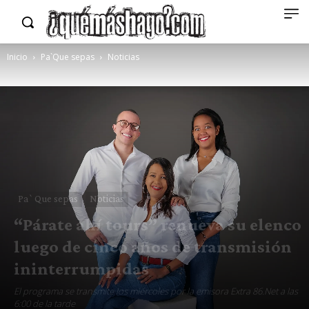
Inicio
Pa`Que sepas
Noticias
Pa`Que sepas
Noticias
“Párate ahí tours” renueva su elenco
luego de cinco años de transmisión
ininterrumpidas
El programa se transmite los miércoles por la emisora Extra 86.Net a las
6:00 de la tarde