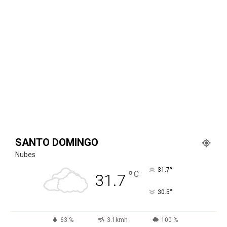
SANTO DOMINGO
Nubes
°
31.7
°
C
31.7
°
30.5
63 %
3.1kmh
100 %