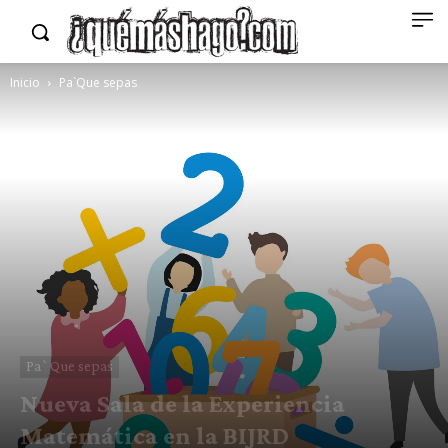
Inicio
Pa`Que sepas
Pa`Que sepas
Nueva Sala de la Experiencia
Matemática en la BIJRD