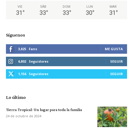
VIE
SÁB
DOM
LUN
MAR
31
°
33
°
33
°
30
°
31
°
Síguenos
3,825
Fans
ME GUSTA
6,802
Seguidores
SEGUIR
1,156
Seguidores
SEGUIR
Lo último
Tierra Tropical: Un lugar para toda la familia
24 de octubre de 2024