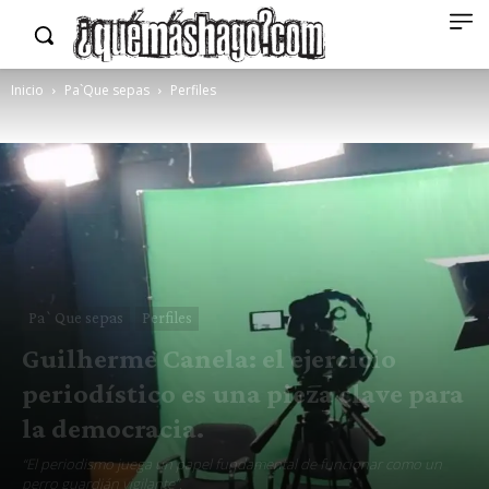
Inicio
Pa`Que sepas
Perfiles
Pa`Que sepas
Perfiles
Guilherme Canela: el ejercicio
periodístico es una pieza clave para
la democracia.
“El periodismo juega un papel fundamental de funcionar como un
perro guardián vigilante”.