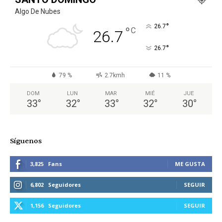
Algo De Nubes
°
26.7
°
C
26.7
°
26.7
79 %
2.7kmh
11 %
DOM
LUN
MAR
MIÉ
JUE
33
°
32
°
33
°
32
°
30
°
Síguenos
3,825
Fans
ME GUSTA
6,802
Seguidores
SEGUIR
1,156
Seguidores
SEGUIR