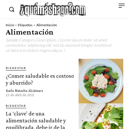
Inicio
Etiquetas
Alimentación
Alimentación
Sample Category Description. ( Lorem ipsum dolor sit amet,
consectetur adipisicing elit, sed do eiusmod tempor incididunt
ut labore et dolore magna aliqua. )
BIENESTAR
¿Comer saludable es costoso
y aburrido?
Karla Natasha Alcántara
-
23 de abril de 2021
BIENESTAR
La ‘clave’ de una
alimentación saludable y
equilibrada, debe ir de la