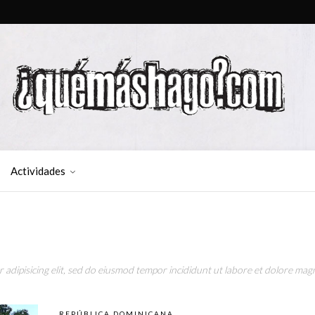
Actividades
adipisicing elit, sed do eiusmod tempor incididunt ut labore et dolore magn
REPÚBLICA DOMINICANA