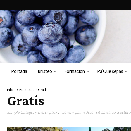
Portada
Turisteo
Formación
Pa’Que sepas
Inicio
Etiquetas
Gratis
Gratis
Sample Category Description. ( Lorem ipsum dolor sit amet, consectetur 