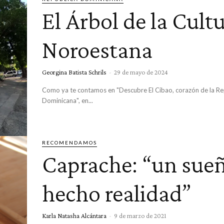
El Árbol de la Cult
Noroestana
Georgina Batista Schrils
-
29 de mayo de 2024
Como ya te contamos en "Descubre El Cibao, corazón de la Re
Dominicana", en...
RECOMENDAMOS
Caprache: “un sue
hecho realidad”
Karla Natasha Alcántara
-
9 de marzo de 2021