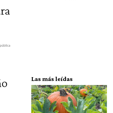
ura
pública
Las más leídas
ño