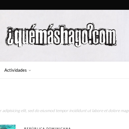
Actividades
adipisicing elit, sed do eiusmod tempor incididunt ut labore et dolore magn
REPÚBLICA DOMINICANA