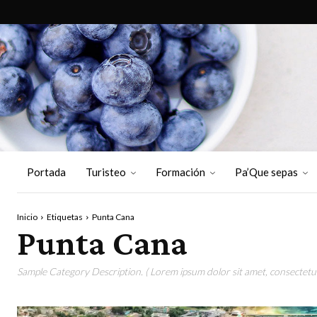
Portada
Turisteo
Formación
Pa’Que sepas
Inicio
Etiquetas
Punta Cana
Punta Cana
Sample Category Description. ( Lorem ipsum dolor sit amet, consectetur 