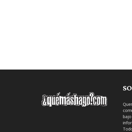
SO
Quem
comu
bajo
info
Todo