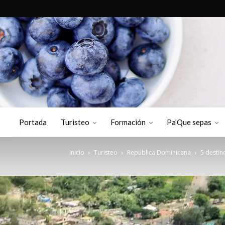
Portada
Turisteo
Formación
Pa’Que sepas
Inicio
Turisteo
República Dominicana
5 destin