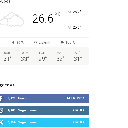
Nubes
°
26.7
°
C
26.6
°
25.5
80 %
2.2kmh
100 %
SÁB
DOM
LUN
MAR
MIÉ
31
°
33
°
29
°
32
°
31
°
íguenos
3,825
Fans
ME GUSTA
6,802
Seguidores
SEGUIR
1,156
Seguidores
SEGUIR