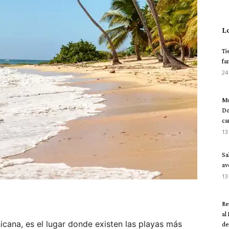
L
Ti
fa
24
Mu
Do
ca
13
Sa
av
13
Re
al
icana, es el lugar donde existen las playas más
del