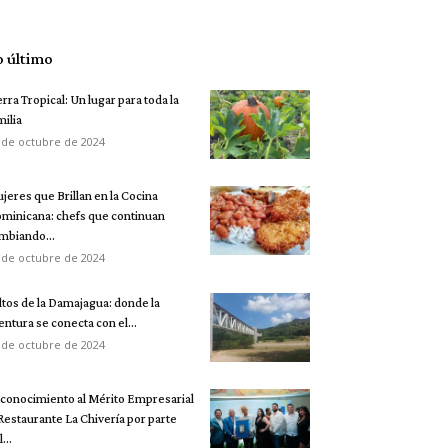
o último
erra Tropical: Un lugar para toda la
milia
 de octubre de 2024
jeres que Brillan en la Cocina
minicana: chefs que continuan
mbiando...
 de octubre de 2024
ltos de la Damajagua: donde la
entura se conecta con el...
 de octubre de 2024
conocimiento al Mérito Empresarial
 Restaurante La Chivería por parte
...