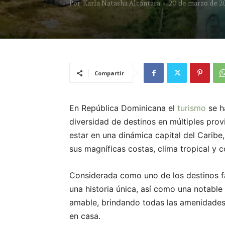
Por
Karla Natasha Alcántara
-
20 de marzo de 2
Compartir
En República Dominicana el
turismo
se h
diversidad de destinos en múltiples pro
estar en una dinámica capital del Caribe
sus magníficas costas, clima tropical y 
Considerada como uno de los destinos fa
una historia única, así como una notable
amable, brindando todas las amenidades 
en casa.