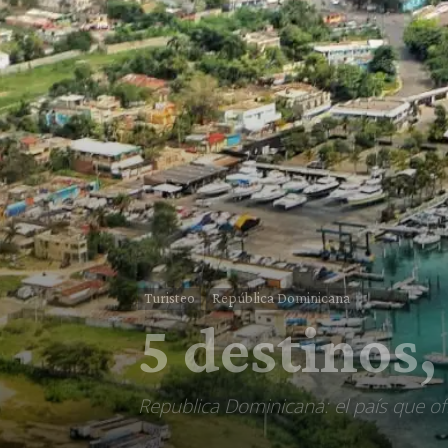
Turisteo
República Dominicana
5 destinos
Republica Dominicana: el país que ofr