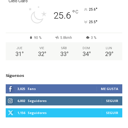
Cielo Claro
°
25.6
°
C
25.6
°
25.5
90 %
5.8kmh
3 %
JUE
VIE
SÁB
DOM
LUN
31
°
32
°
33
°
34
°
29
°
Síguenos
3,825
Fans
ME GUSTA
6,802
Seguidores
SEGUIR
1,156
Seguidores
SEGUIR