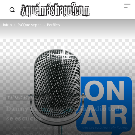
Inicio
Pa`Que sepas
Perfiles
Pa`Que sepas
Perfiles
Danny Lantigua: “En la radio todo
se escucha”
“No soy adicto a la tecnología, vivo de ella”, son las palabras de Danny
Lantigua, especializado en Social Media Strategist.