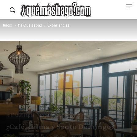
Inicio
Pa`Que sepas
Experiencias
Pa`Que sepas
Experiencias
¿Café, calma y Santo Domingo?
La combinación de un café, un libro y una buena compañía...