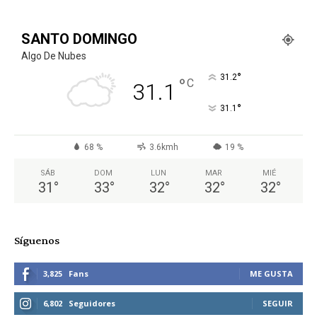
SANTO DOMINGO
Algo De Nubes
°
31.2
°
C
31.1
°
31.1
68 %
3.6kmh
19 %
SÁB
DOM
LUN
MAR
MIÉ
31
°
33
°
32
°
32
°
32
°
Síguenos
3,825
Fans
ME GUSTA
6,802
Seguidores
SEGUIR